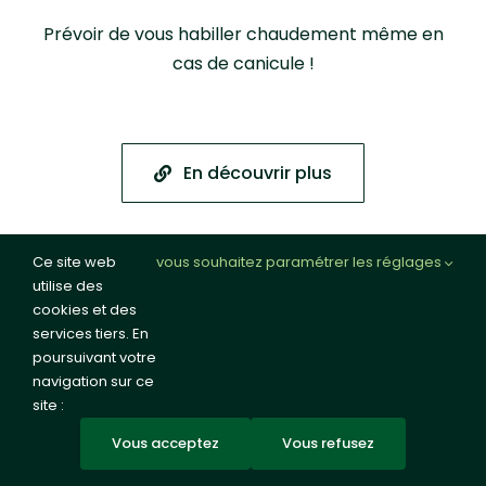
Prévoir de vous habiller chaudement même en
cas de canicule !
En découvrir plus
Ce site web
vous souhaitez paramétrer les réglages
utilise des
cookies et des
services tiers. En
poursuivant votre
navigation sur ce
FORT CASSO – OUVRAGE
site :
DE LA LIGNE MAGINOT
Vous acceptez
Vous refusez
À ROHRBACH-LÈS-BITCHE