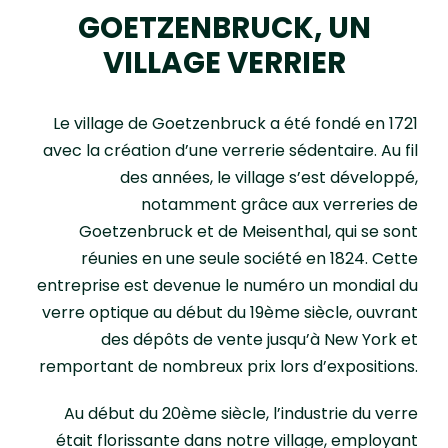
GOETZENBRUCK, UN
Pays du verre et du cristal
VILLAGE VERRIER
Histoire
Le village de Goetzenbruck a été fondé en 1721
avec la création d’une verrerie sédentaire. Au fil
Art
des années, le village s’est développé,
notamment grâce aux verreries de
Bois
Goetzenbruck et de Meisenthal, qui se sont
réunies en une seule société en 1824. Cette
Et encore…
entreprise est devenue le numéro un mondial du
verre optique au début du 19ème siècle, ouvrant
des dépôts de vente jusqu’à New York et
remportant de nombreux prix lors d’expositions.
Au début du 20ème siècle, l’industrie du verre
était florissante dans notre village, employant