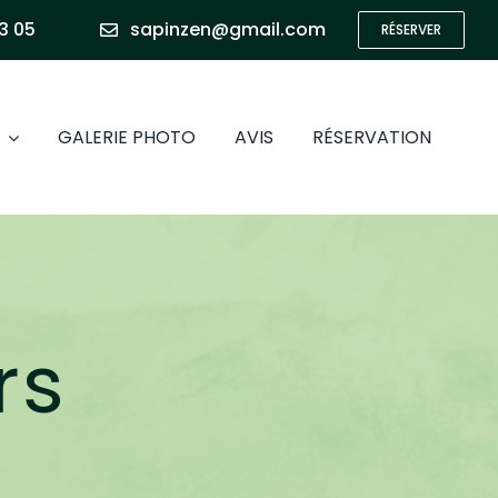
Bascule
3 05
sapinzen@gmail.com
RÉSERVER
de
la
zone
GALERIE PHOTO
AVIS
RÉSERVATION
de
la
barre
coulissa
rs