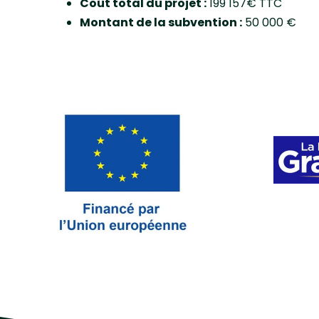
Coût total du projet :
199 157€ TTC
Montant de la subvention :
50 000 €