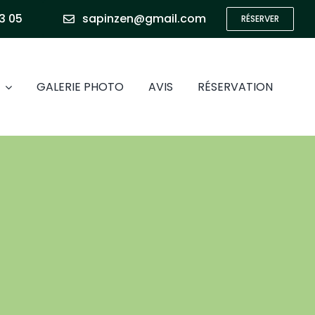
Bascule
3 05
sapinzen@gmail.com
RÉSERVER
de
la
zone
GALERIE PHOTO
AVIS
RÉSERVATION
de
la
barre
coulissa